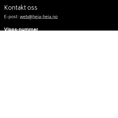
Kontakt oss
E-post:
web@heia-heia.no
Vipps-nummer
#103502 Hovedstyret
#103507 Sykkelgruppa
#98243 Langrennsgruppa
#103503 Orienteringsgruppa
#103505 Håndballgruppa
#103508 Fotballgruppa
Grasrotandelen
Registrer ditt spillkort og støtt idrettslaget. VIL vil da
motta 5% av beløpet du spiller for!
Send sms til 2020, skriv GRASROTANDEL 979368755,
eller oppgi Vegårshei Idrettslag 979368755 til din