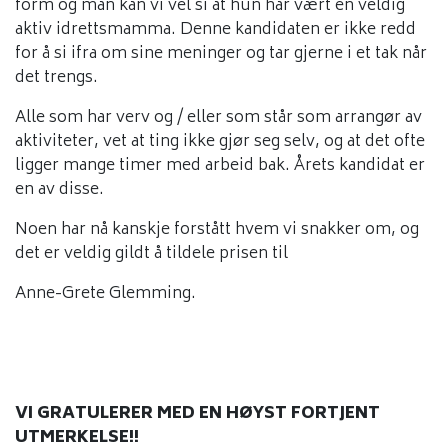
form og man kan vi vel si at hun har vært en veldig
aktiv idrettsmamma. Denne kandidaten er ikke redd
for å si ifra om sine meninger og tar gjerne i et tak når
det trengs.
Alle som har verv og / eller som står som arrangør av
aktiviteter, vet at ting ikke gjør seg selv, og at det ofte
ligger mange timer med arbeid bak. Årets kandidat er
en av disse.
Noen har nå kanskje forstått hvem vi snakker om, og
det er veldig gildt å tildele prisen til
Anne-Grete Glemming.
VI GRATULERER MED EN HØYST FORTJENT
UTMERKELSE!!