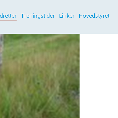
Idretter
Treningstider
Linker
Hovedstyret