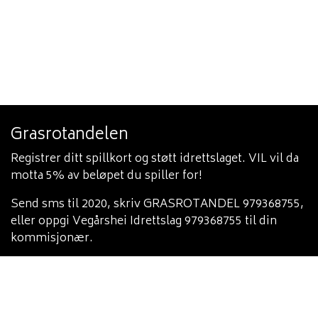
Grasrotandelen
Registrer ditt spillkort og støtt idrettslaget. VIL vil da
motta 5% av beløpet du spiller for!
Send sms til 2020, skriv GRASROTANDEL 979368755,
eller oppgi Vegårshei Idrettslag 979368755 til din
kommisjonær.
Varsling
Du finner vår varslingsinstruks her:
https://heia-
heia.no/hovedstyret/varslingsinstruks/