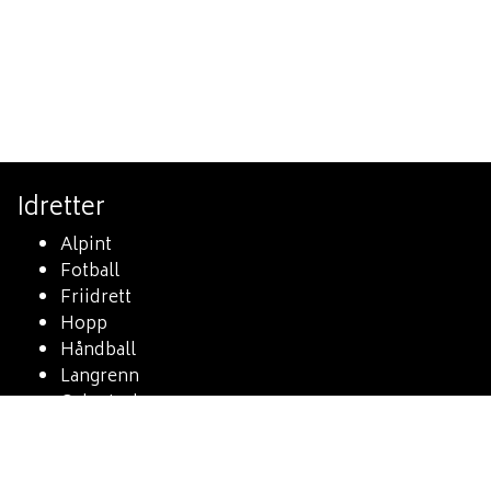
Idretter
Alpint
Fotball
Friidrett
Hopp
Håndball
Langrenn
Orientering
Skiskyting
Sykkel
Triathlon