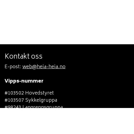
Kontakt oss
E-post:
web@heia-heia.no
Vipps-nummer
#103502 Hovedstyret
#103507 Sykkelgruppa
#98243 Langrennsgruppa
#103503 Orienteringsgruppa
#103505 Håndballgruppa
#103508 Fotballgruppa