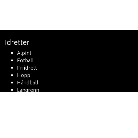
Idretter
Alpint
Fotball
Friidrett
Hopp
Håndball
Langrenn
Orientering
Skiskyting
Sykkel
Triathlon
Trim
Volleyball