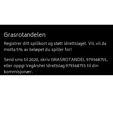
Grasrotandelen
Registrer ditt spillkort og støtt idrettslaget. VIL vil da
motta 5% av beløpet du spiller for!
Send sms til 2020, skriv GRASROTANDEL 979368755,
eller oppgi Vegårshei Idrettslag 979368755 til din
kommisjonær.
Varsling
Du finner vår varslingsinstruks her:
https://heia-
heia.no/hovedstyret/varslingsinstruks/