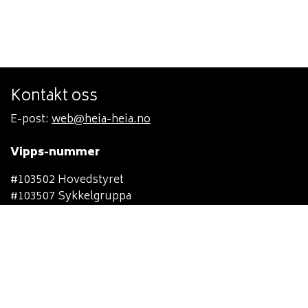
Kontakt oss
E-post:
web@heia-heia.no
Vipps-nummer
#103502 Hovedstyret
#103507 Sykkelgruppa
#98243 Langrennsgruppa
#103503 Orienteringsgruppa
#103505 Håndballgruppa
#103508 Fotballgruppa