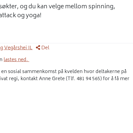
ngsøkter, og du kan velge mellom spinning,
attack og yoga!
g Vegårshei IL
Del
en
lastes ned.
 en sosial sammenkomst på kvelden hvor deltakerne på
rivat regi, kontakt Anne Grete (Tlf. 481 94 565) for å få mer