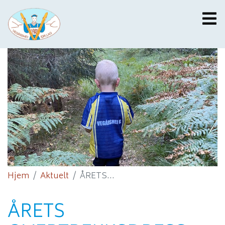
Hjem
Aktuelt
ÅRETS...
ÅRETS