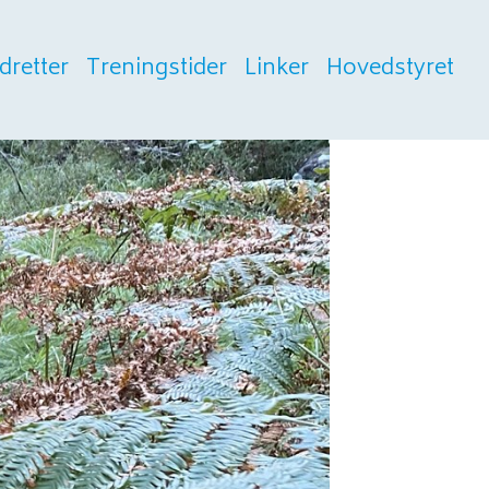
Idretter
Treningstider
Linker
Hovedstyret