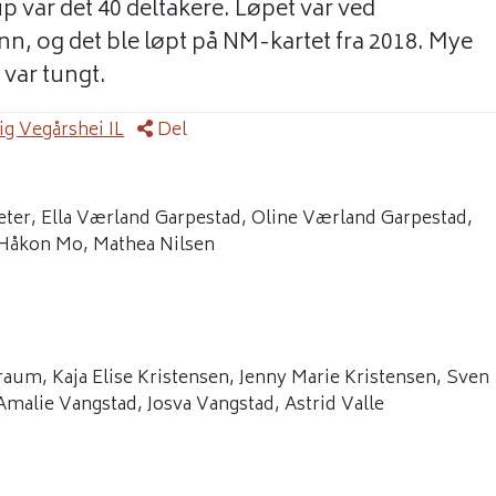
 var det 40 deltakere. Løpet var ved
n, og det ble løpt på NM-kartet fra 2018. Mye
var tungt.
g Vegårshei IL
Del
eter, Ella Værland Garpestad, Oline Værland Garpestad,
 Håkon Mo, Mathea Nilsen
aum, Kaja Elise Kristensen, Jenny Marie Kristensen, Sven
malie Vangstad, Josva Vangstad, Astrid Valle