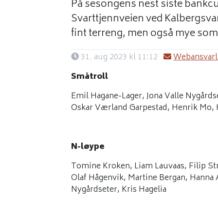
På sesongens nest siste bankcup
Svarttjennveien ved Kalbergsvan
fint terreng, men også mye som 
31. aug 2023 kl 11:12
Webansvarli
Småtroll
Emil Hagane-Lager, Jona Valle Nygårds
Oskar Værland Garpestad, Henrik Mo,
N-løype
Tomine Kroken, Liam Lauvaas, Filip Str
Olaf Hågenvik, Martine Bergan, Hanna A
Nygårdseter, Kris Hagelia