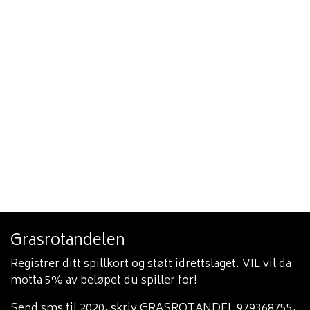
Grasrotandelen
Registrer ditt spillkort og støtt idrettslaget. VIL vil da
motta 5% av beløpet du spiller for!
Send sms til 2020, skriv GRASROTANDEL 979368755,