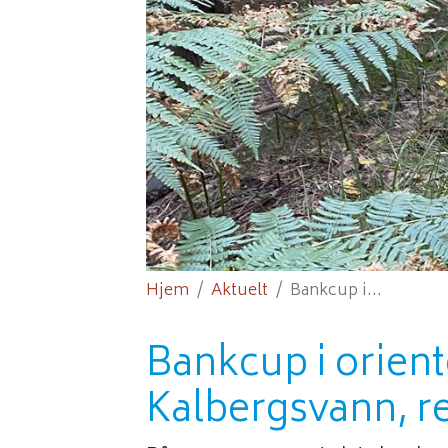
Hjem
Aktuelt
Bankcup i...
Bankcup i orient
Kalbergsvann, re