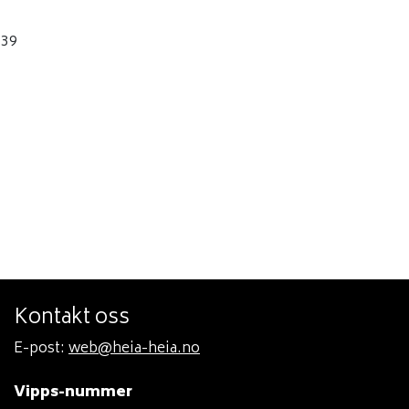
.39
Kontakt oss
E-post:
web@heia-heia.no
Vipps-nummer