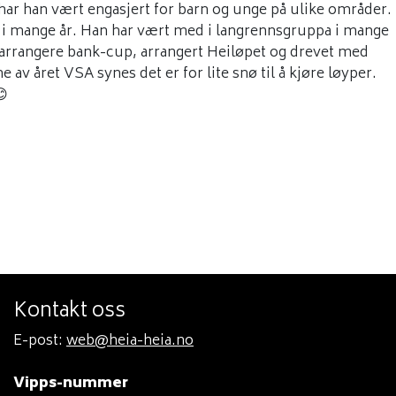
ei har han vært engasjert for barn og unge på ulike områder.
n i mange år. Han har vært med i langrennsgruppa i mange
, arrangere bank-cup, arrangert Heiløpet og drevet med
av året VSA synes det er for lite snø til å kjøre løyper.
😊
Kontakt oss
E-post:
web@heia-heia.no
Vipps-nummer