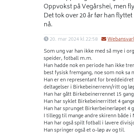
Oppvokst på Vegårshei, men flytt
Det tok over 20 år før han flyttet
nå.
20. mar 2024 kl 22:58
Webansvarl
Som ung var han ikke med så mye i organi
speider, fotball m.m.
Han hadde nok en periode han ikke trent
best fysisk fremgang, noe som nok sa
Han er en representant for breddeidret
deltagelser i Birkebeinerrenn/ritt og lø
Han har gått Birkebeinerrennet 15 gang
Han har syklet Birkebeinerrittet 4 gang
Han har sprunget Birkerbeinerløpet 4 
I tillegg til mange andre skirenn både i
Han har også spilt fotball i lavere div
Han springer også et o-løp av og til.