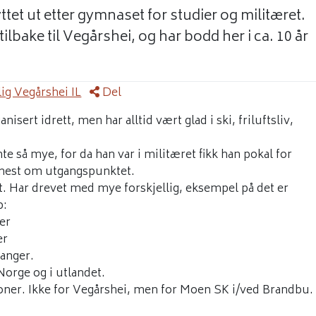
et ut etter gymnaset for studier og militæret.
 tilbake til Vegårshei, og har bodd her i ca. 10 år
ig Vegårshei IL
Del
sert idrett, men har alltid vært glad i ski, friluftsliv,
e så mye, for da han var i militæret fikk han pokal for
 mest om utgangspunktet.
t. Har drevet med mye forskjellig, eksempel på det er
p:
er
er
ganger.
 Norge og i utlandet.
isjoner. Ikke for Vegårshei, men for Moen SK i/ved Brandbu.