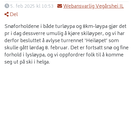
5. feb 2025 kl 10:53
Webansvarlig Vegårshei IL
Del
Snøforholdene i både turløypa og 8km-løypa gjør det
pr i dag dessverre umulig å kjøre skiløyper, og vi har
derfor besluttet å avlyse turrennet ‘Heiløpet’ som
skulle gått lørdag 8. februar. Det er fortsatt snø og fine
forhold i lysløypa, og vi oppfordrer folk til å komme
seg ut på ski i helga.