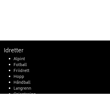
Idretter
Alpint
Fotball
Friidrett
Hopp
Håndball
Langrenn
Orientering
Skiskyting
Sykkel