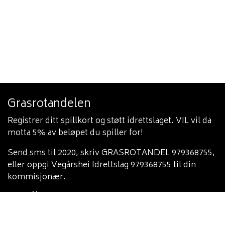
Grasrotandelen
Registrer ditt spillkort og støtt idrettslaget. VIL vil da
motta 5% av beløpet du spiller for!
Send sms til 2020, skriv GRASROTANDEL 979368755,
eller oppgi Vegårshei Idrettslag 979368755 til din
kommisjonær.
Varsling
Du finner vår varslingsinstruks her:
https://heia-