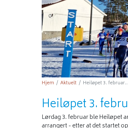
Hjem
Aktuelt
Heiløpet 3. februar..
Heiløpet 3. febru
Lørdag 3. februar ble Heiløpet a
arrangert - etter at det startet