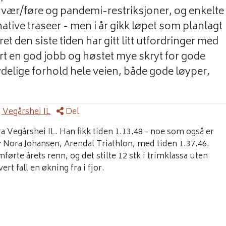
v vær/føre og pandemi-restriksjoner, og enkelte
rnative traseer - men i år gikk løpet som planlagt
t den siste tiden har gitt litt utfordringer med
t en god jobb og høstet mye skryt for gode
delige forhold hele veien, både gode løyper,
 Vegårshei IL
Del
a Vegårshei IL. Han fikk tiden 1.13.48 - noe som også er
 Nora Johansen, Arendal Triathlon, med tiden 1.37.46.
ørte årets renn, og det stilte 12 stk i trimklassa uten
rt fall en økning fra i fjor.