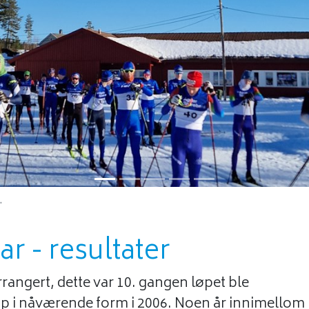
.
ar - resultater
rrangert, dette var 10. gangen løpet ble
 opp i nåværende form i 2006. Noen år innimellom