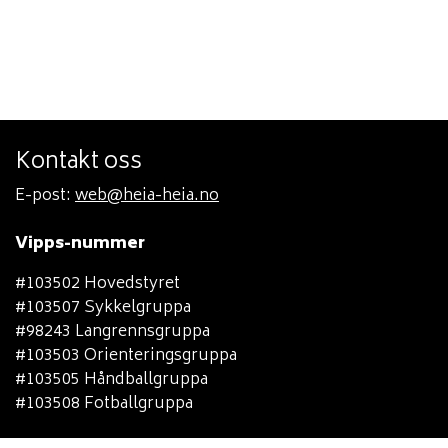
Kontakt oss
E-post:
web@heia-heia.no
Vipps-nummer
#103502 Hovedstyret
#103507 Sykkelgruppa
#98243 Langrennsgruppa
#103503 Orienteringsgruppa
#103505 Håndballgruppa
#103508 Fotballgruppa