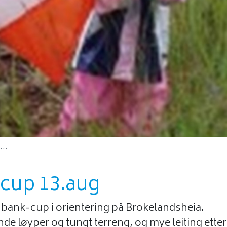
..
-cup 13.aug
s bank-cup i orientering på Brokelandsheia.
de løyper og tungt terreng, og mye leiting etter