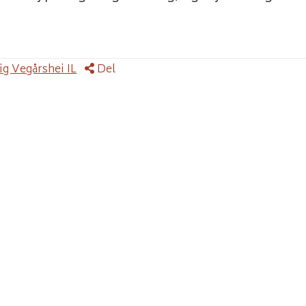
g Vegårshei IL
Del