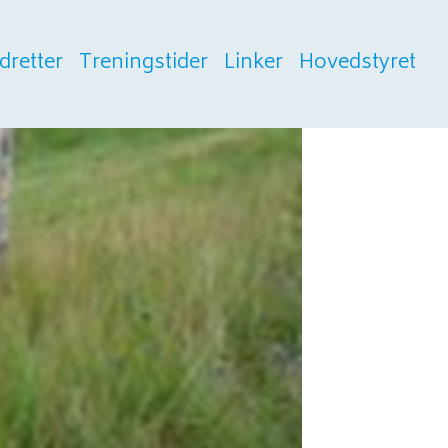
Idretter
Treningstider
Linker
Hovedstyret