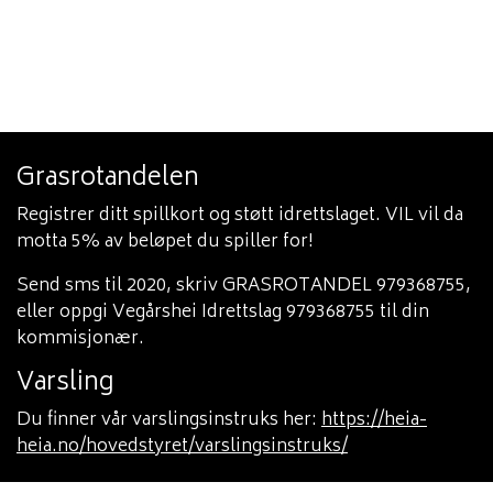
Grasrotandelen
Registrer ditt spillkort og støtt idrettslaget. VIL vil da
motta 5% av beløpet du spiller for!
Send sms til 2020, skriv GRASROTANDEL 979368755,
eller oppgi Vegårshei Idrettslag 979368755 til din
kommisjonær.
Varsling
Du finner vår varslingsinstruks her:
https://heia-
heia.no/hovedstyret/varslingsinstruks/