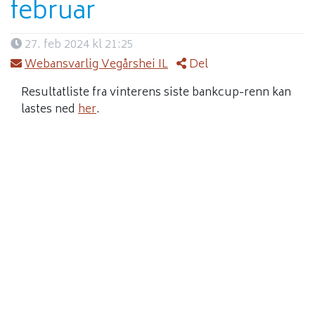
februar
27. feb 2024 kl 21:25
Webansvarlig Vegårshei IL
Del
Resultatliste fra vinterens siste bankcup-renn kan
lastes ned
her
.