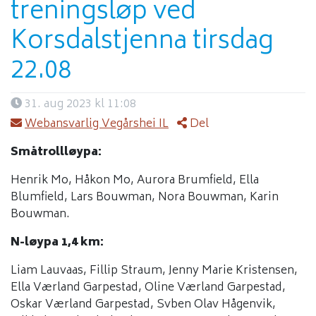
treningsløp ved
Korsdalstjenna tirsdag
22.08
31. aug 2023 kl 11:08
Webansvarlig Vegårshei IL
Del
Småtrollløypa:
Henrik Mo, Håkon Mo, Aurora Brumfield, Ella
Blumfield, Lars Bouwman, Nora Bouwman, Karin
Bouwman.
N-løypa 1,4 km:
Liam Lauvaas, Fillip Straum, Jenny Marie Kristensen,
Ella Værland Garpestad, Oline Værland Garpestad,
Oskar Værland Garpestad, Svben Olav Hågenvik,