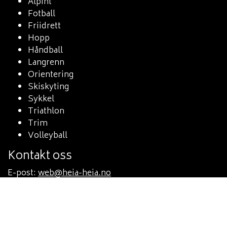
Alpint
Fotball
Friidrett
Hopp
Håndball
Langrenn
Orientering
Skiskyting
Sykkel
Triathlon
Trim
Volleyball
Kontakt oss
E-post:
web@heia-heia.no
Vipps-nummer
#103502 Hovedstyret