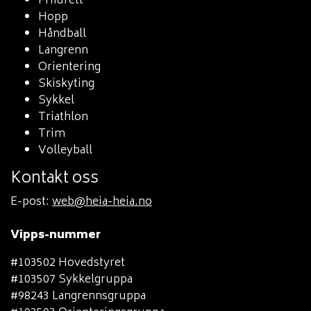
Friidrett
Hopp
Håndball
Langrenn
Orientering
Skiskyting
Sykkel
Triathlon
Trim
Volleyball
Kontakt oss
E-post:
web@heia-heia.no
Vipps-nummer
#103502 Hovedstyret
#103507 Sykkelgruppa
#98243 Langrennsgruppa