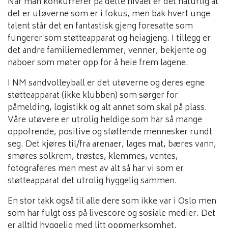
Når man konkurrerer på dette nivået er det naturlig at
det er utøverne som er i fokus, men bak hvert unge
talent står det en fantastisk gjeng foresatte som
fungerer som støtteapparat og heiagjeng. I tillegg er
det andre familiemedlemmer, venner, bekjente og
naboer som møter opp for å heie frem lagene.
I NM sandvolleyball er det utøverne og deres egne
støtteapparat (ikke klubben) som sørger for
påmelding, logistikk og alt annet som skal på plass.
Våre utøvere er utrolig heldige som har så mange
oppofrende, positive og støttende mennesker rundt
seg. Det kjøres til/fra arenaer, lages mat, bæres vann,
smøres solkrem, trøstes, klemmes, ventes,
fotograferes men mest av alt så har vi som er
støtteapparat det utrolig hyggelig sammen.
En stor takk også til alle dere som ikke var i Oslo men
som har fulgt oss på livescore og sosiale medier. Det
er alltid hyggelig med litt oppmerksomhet.