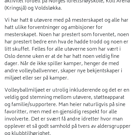
aktivitet fordelt på Norges Idrettshøyskole, Koll Arena
(Kringsjå) og Voldsløkka.
Vi har hatt 8 utøvere med på mesterskapet og alle har
hatt ulike forventninger og ambisjoner for
mesterskapet. Noen har prestert som forventet, noen
har prestert bedre enn hva de hadde trodd og noen er
litt skuffet. Felles for alle utøverne som har vært i
Oslo denne uken er at de har hatt noen veldig fine
dager. Når de ikke spiller kamper, henger de med
andre volleyballvenner, skaper nye bekjentskaper i
miljøet eller ser på kamper.
Volleyballmiljøet er utrolig inkluderende og det er en
veldig god stemning mellom utøvere, støtteapparat
og familie/supportere. Man heier naturligvis på sine
favoritter, men med en gjensidig respekt for alle
involverte. Det er svært få andre idretter hvor man
opplever et så godt samhold på tvers av aldersgrupper
og klubbtilhørighet.