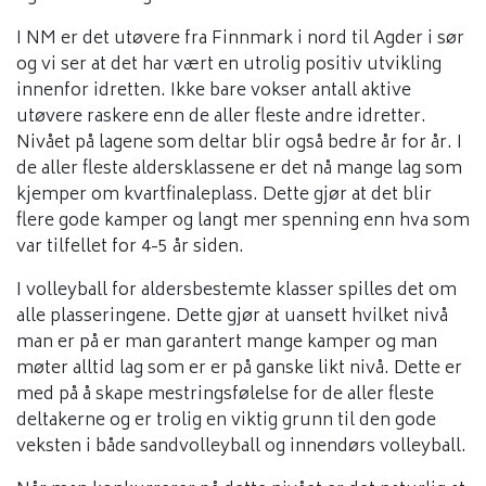
I NM er det utøvere fra Finnmark i nord til Agder i sør
og vi ser at det har vært en utrolig positiv utvikling
innenfor idretten. Ikke bare vokser antall aktive
utøvere raskere enn de aller fleste andre idretter.
Nivået på lagene som deltar blir også bedre år for år. I
de aller fleste aldersklassene er det nå mange lag som
kjemper om kvartfinaleplass. Dette gjør at det blir
flere gode kamper og langt mer spenning enn hva som
var tilfellet for 4-5 år siden.
I volleyball for aldersbestemte klasser spilles det om
alle plasseringene. Dette gjør at uansett hvilket nivå
man er på er man garantert mange kamper og man
møter alltid lag som er er på ganske likt nivå. Dette er
med på å skape mestringsfølelse for de aller fleste
deltakerne og er trolig en viktig grunn til den gode
veksten i både sandvolleyball og innendørs volleyball.