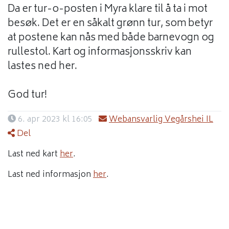
Da er tur-o-posten i Myra klare til å ta i mot
besøk. Det er en såkalt grønn tur, som betyr
at postene kan nås med både barnevogn og
rullestol. Kart og informasjonsskriv kan
lastes ned her.
God tur!
6. apr 2023 kl 16:05
Webansvarlig Vegårshei IL
Del
Last ned kart
her
.
Last ned informasjon
her
.