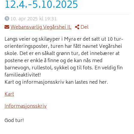
12.4.-5.10.2025
10. apr 2025 kl 19:31
Webansvarlig Vegårshei IL
Del
Langs veier og skiløyper i Myra er det satt ut 10 tur-
orienteringsposter, turen har fått navnet Vegårshei
skole. Det er en såkalt grønn tur, det innebærer at
postene er enkle å finne og de kan nås med
barnevogn, rullestol, sykkel og til fots. En veldig fin
familieaktivitet!
Kart og informasjonsskriv kan lastes ned her.
Kart
Informasjonsskriv
God tur!