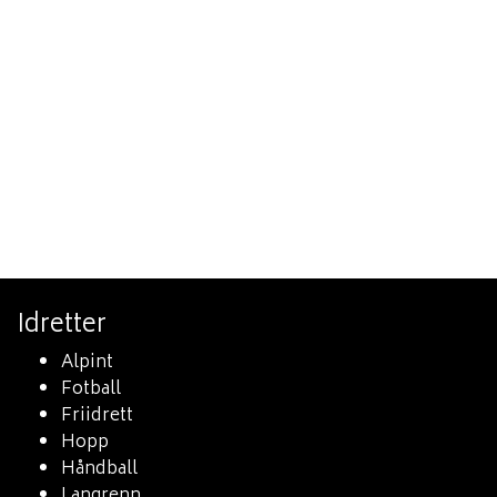
Idretter
Alpint
Fotball
Friidrett
Hopp
Håndball
Langrenn