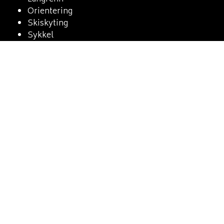
Orientering
Skiskyting
Sykkel
Triathlon
Trim
Volleyball
Kontakt oss
E-post:
web@heia-heia.no
Vipps-nummer
#103502 Hovedstyret
#103507 Sykkelgruppa
#98243 Langrennsgruppa
#103503 Orienteringsgruppa
#103505 Håndballgruppa
#103508 Fotballgruppa