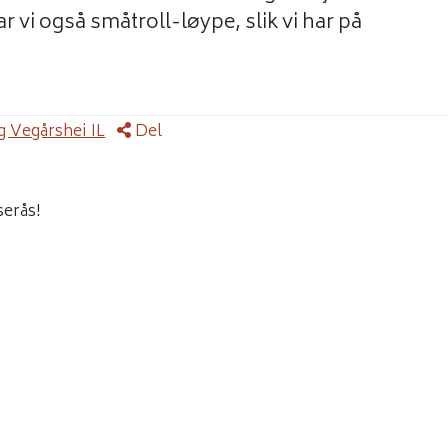
 vi også småtroll-løype, slik vi har på
 Vegårshei IL
Del
serås!