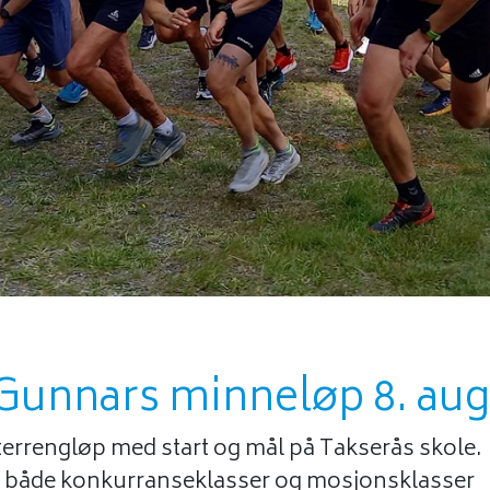
Gunnars minneløp 8. aug
/terrengløp med start og mål på Takserås skole.
m., både konkurranseklasser og mosjonsklasser