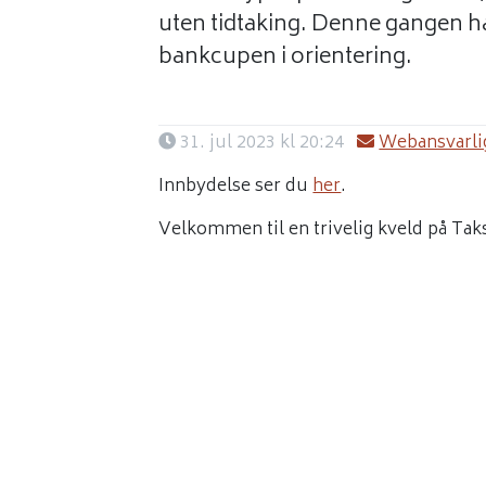
uten tidtaking. Denne gangen har
bankcupen i orientering.
31. jul 2023 kl 20:24
Webansvarlig
Innbydelse ser du
her
.
Velkommen til en trivelig kveld på Tak